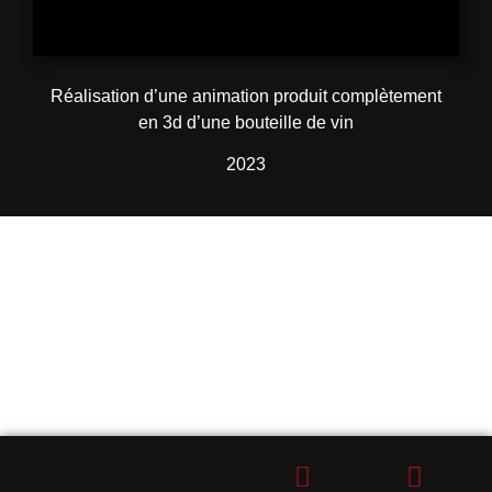
Réalisation d’une animation produit complètement
en 3d d’une bouteille de vin
2023
CONTACTEZ-NOUS !
Vous avez besoin d'une agence marketing digital à
Mallemort ?
(Devis gratuit)