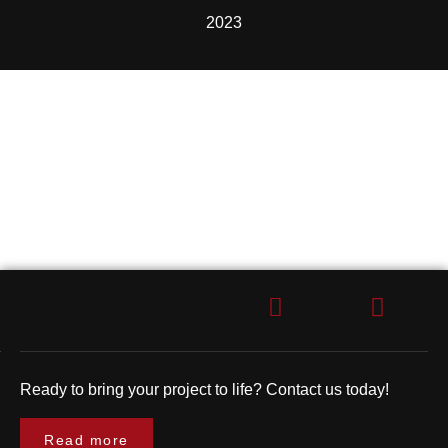
2023
CONTACTEZ-NOUS !
Vous avez besoin d'une agence marketing digital à
Marseille ?
(Devis gratuit)
Ready to bring your project to life? Contact us today!
Read more