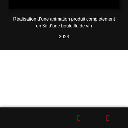
Réalisation d’une animation produit complètement
en 3d d’une bouteille de vin
2023
CONTACTEZ-NOUS !
Vous avez besoin d'une agence marketing digital à
Valence?
(Devis gratuit)